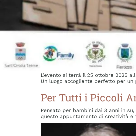
Un Evento per Tutta
Vieni a vivere un’esperienza unica con
famiglie. Un’occasione speciale per d
insieme ai tuoi cari.
Quando e Dove
L’evento si terrà il 25 ottobre 2025 a
Un luogo accogliente perfetto per un 
Per Tutti i Piccoli Ar
Pensato per bambini dai 3 anni in su,
questo appuntamento di creatività e f