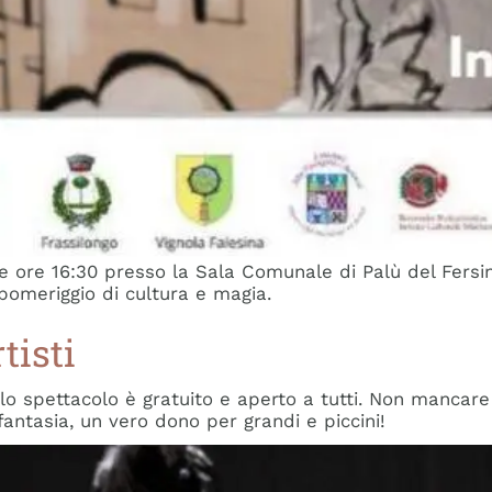
 la Famiglia
 il nostro spettacolo di teatro danza pensato per le
ivertirsi, emozionarsi e condividere un momento di arte
lle ore 16:30 presso la Sala Comunale di Palù del Fersi
pomeriggio di cultura e magia.
tisti
 lo spettacolo è gratuito e aperto a tutti. Non mancare
antasia, un vero dono per grandi e piccini!