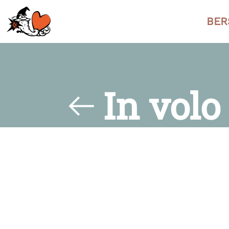
BER
In volo