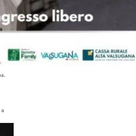
na.
 a