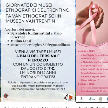
tempo, contribuendo a delineare
cultura e magia. Per Tutti i Pi
un quadro evolutivo delle pratiche
Artisti Pensato per bambini dai 3
minerarie
anni