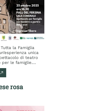
Tutta la Famiglia
 un’esperienza unica
spettacolo di teatro
per le famiglie.
peciale per
zionarsi e
n momento di arte
 Quando e
ese rosa
lle ore 16:30 presso
le di Palù del
ogo accogliente
n pomeriggio di