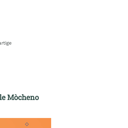
rtige
ale Mòcheno