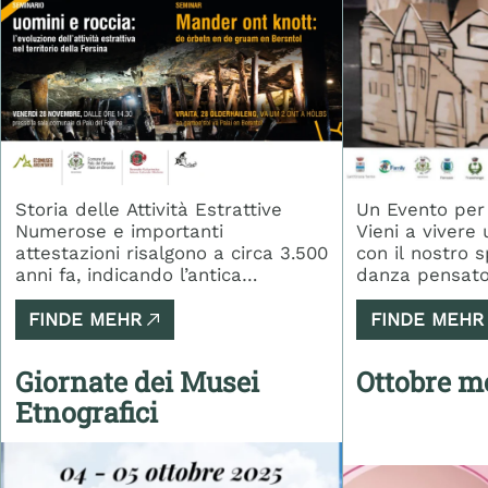
Storia delle Attività Estrattive
Un Evento per 
Numerose e importanti
Vieni a vivere
attestazioni risalgono a circa 3.500
con il nostro 
anni fa, indicando l’antica
danza pensato 
presenza di attività estrattive
Un'occasione s
nella Valle del Fersina. Dopo la
divertirsi, emo
FINDE MEHR
FINDE MEHR
colonizzazione medievale e la
condividere u
nascita della comunità mòchena,
insieme ai tuoi cari.
Giornate dei Musei
Ottobre m
le testimonianze di miniere si
Dove L’evento si terrà il 25
Etnografici
moltiplicano, raggiungendo il
ottobre 2025 a
massimo splendore tra il 1400 e il
la Sala Comuna
1500. Queste attività, sebbene
Fersina. Un lu
intermittenti, si sono protratte nel
perfetto per u