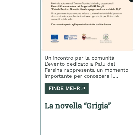
Un incontro per la comunità
L’evento dedicato a Palù del
Fersina rappresenta un momento
importante per conoscere il
progetto di rinascita del borgo
germanico a sud delle Alpi. È
FINDE MEHR
un’occasione aperta a tutta la
cittadinanza, pensata per
La novella “Grigia”
condividere visioni e prospettive
sul futuro del territorio.
Presentazione del Piano di
Comunicazione Durante l’incontro
verrà illustrato il Piano di