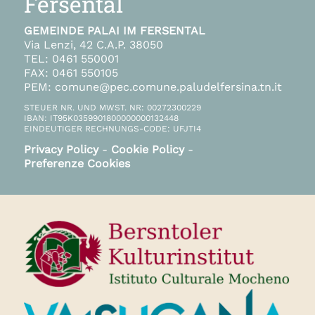
Fersental
GEMEINDE PALAI IM FERSENTAL
Via Lenzi, 42 C.A.P. 38050
TEL: 0461 550001
FAX: 0461 550105
PEM: comune@pec.comune.paludelfersina.tn.it
STEUER NR. UND MWST. NR: 00272300229
IBAN: IT95K0359901800000000132448
EINDEUTIGER RECHNUNGS-CODE: UFJTI4
Privacy Policy
-
Cookie Policy
-
Preferenze Cookies