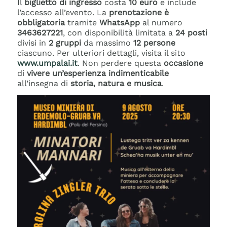
Il
biglietto di ingresso
costa
10 euro
e include
l’accesso all’evento. La
prenotazione è
obbligatoria
tramite
WhatsApp
al numero
3463627221
, con disponibilità limitata a
24 posti
divisi in
2 gruppi
da massimo
12 persone
ciascuno. Per ulteriori dettagli, visita il sito
www.umpalai.it
. Non perdere questa
occasione
di
vivere un’esperienza indimenticabile
all’insegna di
storia, natura e musica
.