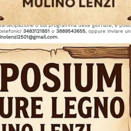
ll’
Associazione Mulino Lenzi
. Per ricevere maggiori det
partecipazione o sul programma delle giornate, è possi
telefonici
3483121851
o
3889543655
, oppure inviare u
inolenzi2501@gmail.com
.