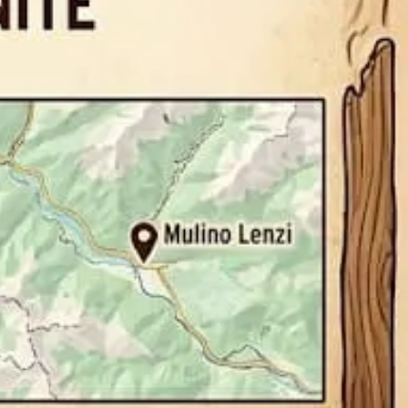
tiere
merà
ra