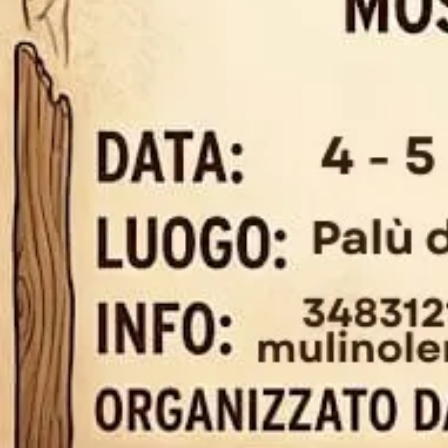
Un tuffo nell’arte e 
Il
Symposium Sculture Legno
vi aspet
dedicato alla creatività e alla storia 
mulino”
, celebrerà il legame profondo t
della macinatura, offrendo un’occasion
l’espressione artistica.
Scultori all’opera da
Nelle giornate del
4 e 5 luglio 2026
, l
in un laboratorio a cielo aperto. I visi
scultori in azione in tempo reale, am
trasformare semplici tronchi in splend
per contemplare le opere finite in tutt