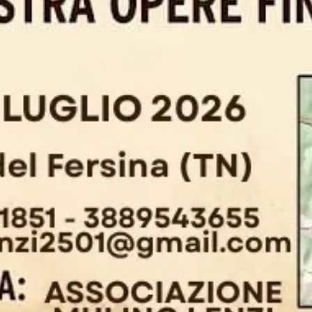
nella tradizione
ta al suggestivo
Mulino Lenzi
per un fine settimana
locale. Il tema di questa edizione,
“Arte e tradizione del
ra il territorio, la lavorazione del legno e l’antico mes
e unica per riscoprire le nostre radici attraverso
l vivo
a splendida cornice di
Palù del Fersina (TN)
si trasfor
tatori avranno lo straordinario privilegio di vedere gli
mirando la maestria e la tecnica necessarie per
ide creazioni dal vivo. Sarà inoltre allestita una most
o il loro splendore.