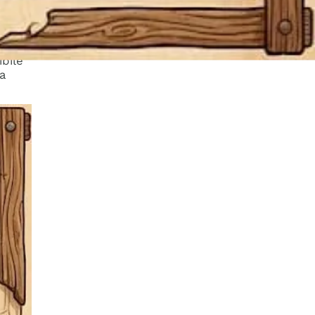
tagli
bile
na