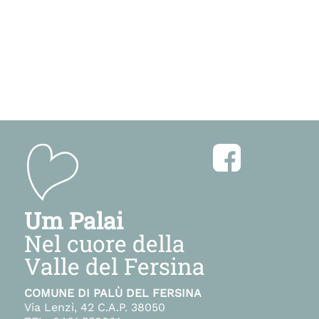
+
+
–
–
Um Palai
Nel cuore della
Valle del Fersina
COMUNE DI PALÙ DEL FERSINA
Via Lenzi, 42 C.A.P. 38050