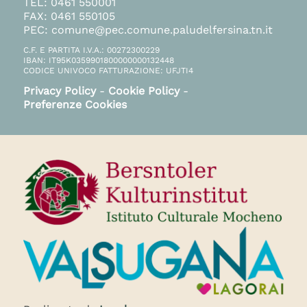
TEL: 0461 550001
FAX: 0461 550105
PEC: comune@pec.comune.paludelfersina.tn.it
C.F. E PARTITA I.V.A.: 00272300229
IBAN: IT95K0359901800000000132448
CODICE UNIVOCO FATTURAZIONE: UFJTI4
Privacy Policy
-
Cookie Policy
-
Preferenze Cookies