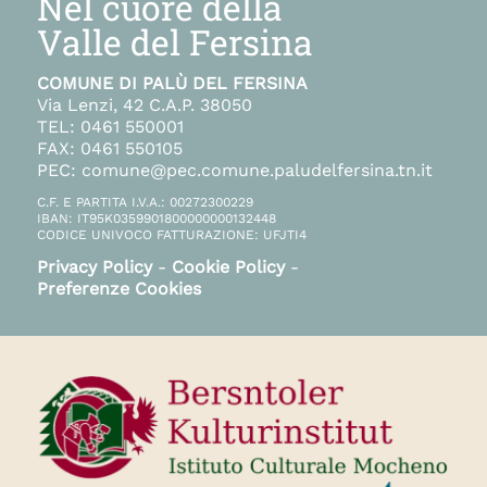
Nel cuore della
Valle del Fersina
COMUNE DI PALÙ DEL FERSINA
Via Lenzi, 42 C.A.P. 38050
TEL: 0461 550001
FAX: 0461 550105
PEC: comune@pec.comune.paludelfersina.tn.it
C.F. E PARTITA I.V.A.: 00272300229
IBAN: IT95K0359901800000000132448
CODICE UNIVOCO FATTURAZIONE: UFJTI4
Privacy Policy
-
Cookie Policy
-
Preferenze Cookies